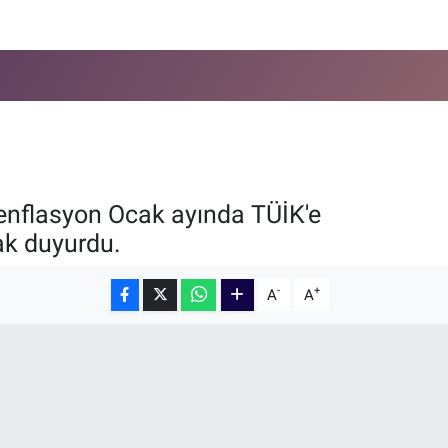
e enflasyon Ocak ayında TÜİK'e
ak duyurdu.
-
+
A
A