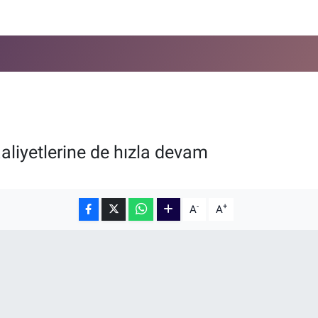
liyetlerine de hızla devam
-
+
A
A