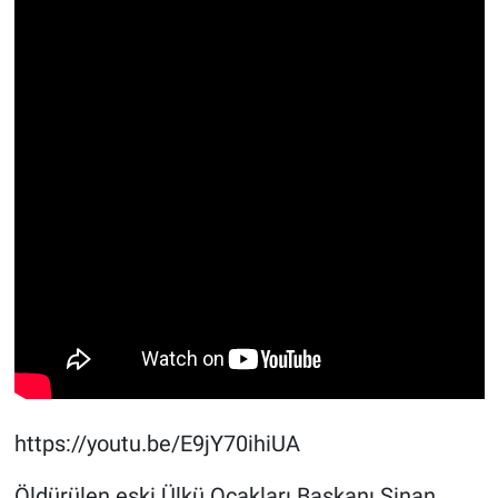
https://youtu.be/E9jY70ihiUA
Öldürülen eski Ülkü Ocakları Başkanı Sinan