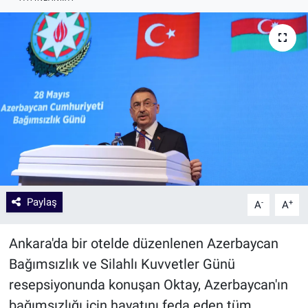
Paylaş
-
+
A
A
Ankara'da bir otelde düzenlenen Azerbaycan
Bağımsızlık ve Silahlı Kuvvetler Günü
resepsiyonunda konuşan Oktay, Azerbaycan'ın
bağımsızlığı için hayatını feda eden tüm