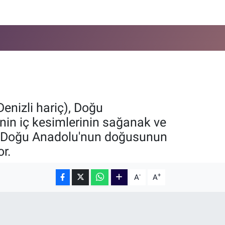
enizli hariç), Doğu
e'nin iç kesimlerinin sağanak ve
 ve Doğu Anadolu'nun doğusunun
or.
-
+
A
A