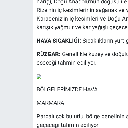
hariç), Doğu Anadolu'nun doğusu ile B
Rize'nin iç kesimlerinin sağanak ve 
Karadeniz’in iç kesimleri ve Doğu A
karışık yağmur ve kar yağışlı geçeceğ
HAVA SICAKLIĞI:
Sıcaklıkların yurt
RÜZGAR:
Genellikle kuzey ve doğulu 
eseceği tahmin ediliyor.
BÖLGELERİMİZDE HAVA
MARMARA
Parçalı çok bulutlu, bölge genelinin
geçeceği tahmin ediliyor.