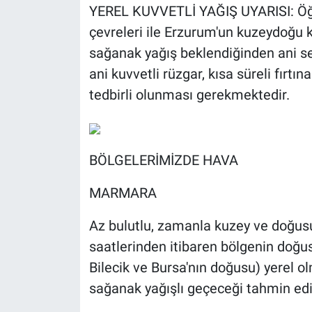
YEREL KUVVETLİ YAĞIŞ UYARISI: Öğl
çevreleri ile Erzurum'un kuzeydoğu k
sağanak yağış beklendiğinden ani sel, 
ani kuvvetli rüzgar, kısa süreli fırt
tedbirli olunması gerekmektedir.
BÖLGELERİMİZDE HAVA
MARMARA
Az bulutlu, zamanla kuzey ve doğusu
saatlerinden itibaren bölgenin doğus
Bilecik ve Bursa'nın doğusu) yerel o
sağanak yağışlı geçeceği tahmin edil