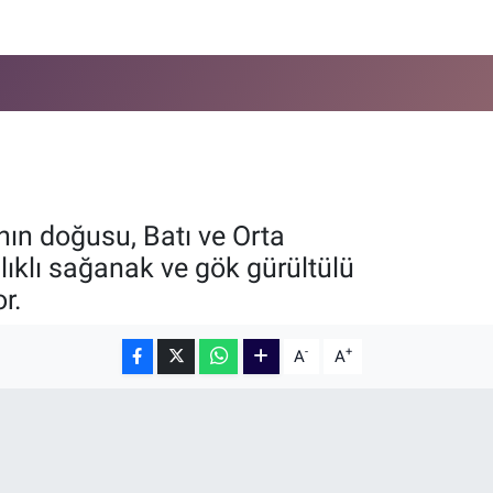
nın doğusu, Batı ve Orta
ıklı sağanak ve gök gürültülü
r.
-
+
A
A