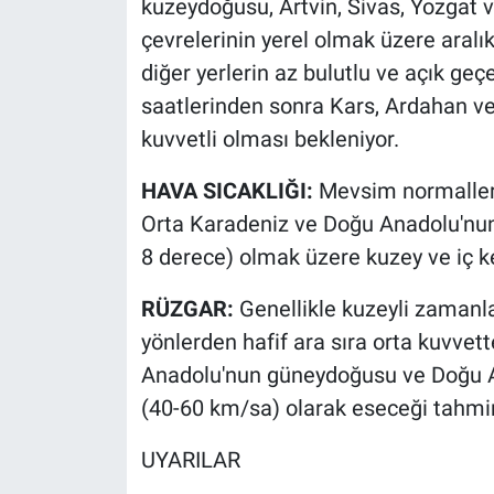
kuzeydoğusu, Artvin, Sivas, Yozgat v
çevrelerinin yerel olmak üzere aralı
diğer yerlerin az bulutlu ve açık geç
saatlerinden sonra Kars, Ardahan v
kuvvetli olması bekleniyor.
HAVA SICAKLIĞI:
Mevsim normalleri
Orta Karadeniz ve Doğu Anadolu'nun
8 derece) olmak üzere kuzey ve iç k
RÜZGAR:
Genellikle kuzeyli zamanl
yönlerden hafif ara sıra orta kuvvett
Anadolu'nun güneydoğusu ve Doğu An
(40-60 km/sa) olarak eseceği tahmin
UYARILAR