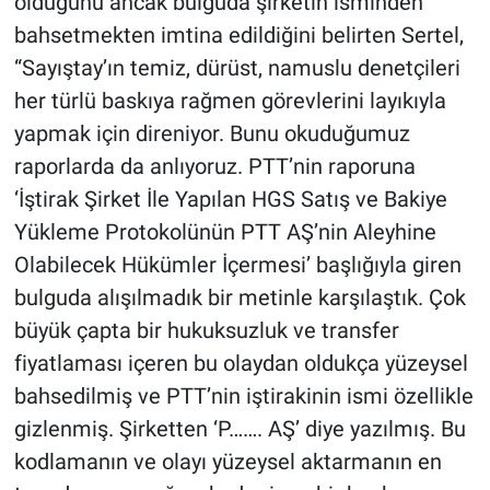
olduğunu ancak bulguda şirketin isminden
bahsetmekten imtina edildiğini belirten Sertel,
“Sayıştay’ın temiz, dürüst, namuslu denetçileri
her türlü baskıya rağmen görevlerini layıkıyla
yapmak için direniyor. Bunu okuduğumuz
raporlarda da anlıyoruz. PTT’nin raporuna
‘İştirak Şirket İle Yapılan HGS Satış ve Bakiye
Yükleme Protokolünün PTT AŞ’nin Aleyhine
Olabilecek Hükümler İçermesi’ başlığıyla giren
bulguda alışılmadık bir metinle karşılaştık. Çok
büyük çapta bir hukuksuzluk ve transfer
fiyatlaması içeren bu olaydan oldukça yüzeysel
bahsedilmiş ve PTT’nin iştirakinin ismi özellikle
gizlenmiş. Şirketten ‘P……. AŞ’ diye yazılmış. Bu
kodlamanın ve olayı yüzeysel aktarmanın en