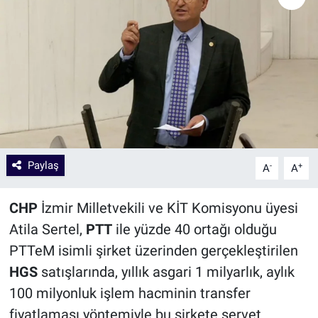
Paylaş
-
+
A
A
CHP
İzmir Milletvekili ve KİT Komisyonu üyesi
Atila Sertel,
PTT
ile yüzde 40 ortağı olduğu
PTTeM isimli şirket üzerinden gerçekleştirilen
HGS
satışlarında, yıllık asgari 1 milyarlık, aylık
100 milyonluk işlem hacminin transfer
fiyatlaması yöntemiyle bu şirkete servet