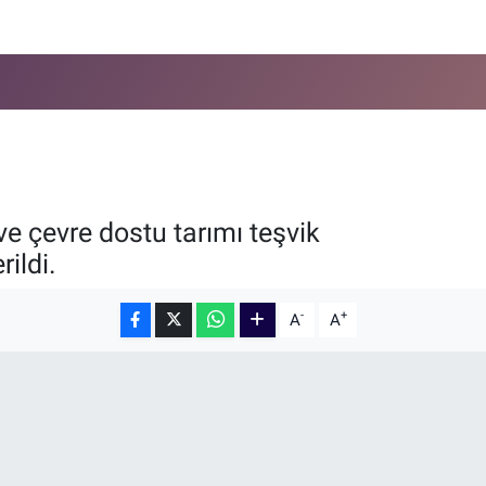
 ve çevre dostu tarımı teşvik
ildi.
-
+
A
A