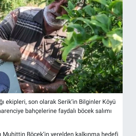
 ekipleri, son olarak Serik’in Bilginler Köyü
arenciye bahçelerine faydalı böcek salımı
 Muhittin Böcek’in yerelden kalkınma hedefi