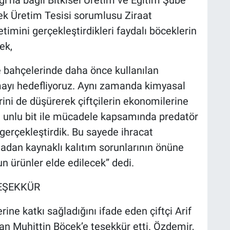
ı’na bağlı Bitkisel Üretim ve Eğitim Şube
k Üretim Tesisi sorumlusu Ziraat
imini gerçekleştirdikleri faydalı böceklerin
ek,
e bahçelerinde daha önce kullanılan
tmayı hedefliyoruz. Aynı zamanda kimyasal
rini de düşürerek çiftçilerin ekonomilerine
e unlu bit ile mücadele kapsamında predatör
 gerçekleştirdik. Bu sayede ihracat
adan kaynaklı kalıtım sorunlarının önüne
n ürünler elde edilecek” dedi.
TEŞEKKÜR
rine katkı sağladığını ifade eden çiftçi Arif
n Muhittin Böcek’e teşekkür etti. Özdemir,