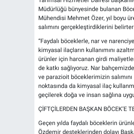
Tarımsal Hizmetler Dairesi Başkanlığ
Müdürlüğü bünyesinde bulanan Böce
Mühendisi Mehmet Özer, yıl boyu üret
salımını gerçekleştirdiklerini belirter
“Faydalı böceklerle, nar ve narenciy
kimyasal ilaçların kullanımını azal
ürünler için harcanan girdi maliyetle
de katkı sağlıyoruz. Nar bahçemizd
ve parazioit böceklerimizin salımını
noktasında da kimyasal ilaç kullanm
geçilerek doğa ve insan sağlına uygu
ÇİFTÇİLERDEN BAŞKAN BÖCEK’E 
Geçen yılda faydalı böceklerin ürünle
Özdemir desteklerinden dolayı Başka