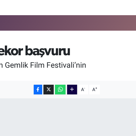
rekor başvuru
n Gemlik Film Festivali’nin
-
+
A
A