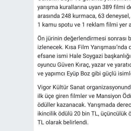
yarışma kurallarına uyan 389 filmi d
arasında 248 kurmaca, 63 deneysel, 
1 kamu spotu ve 1 reklam filmi yer a
Ön jürinin değerlendirmesi sonrası be
izlenecek. Kısa Film Yarışması’nda d
efsane ismi Hale Soygazi başkanlığı
oyuncu Güven Kıraç, yazar ve yaratı
ve yapımcı Eyüp Boz gibi güçlü isimle
Vigor Kültür Sanat organizasyonunda 
ilk üçe giren filmler ve Mansiyon Öd
ödüller kazanacak. Yarışmada derecey
ikincilik ödülü 20 bin TL, üçüncülük 
TL olarak belirlendi.