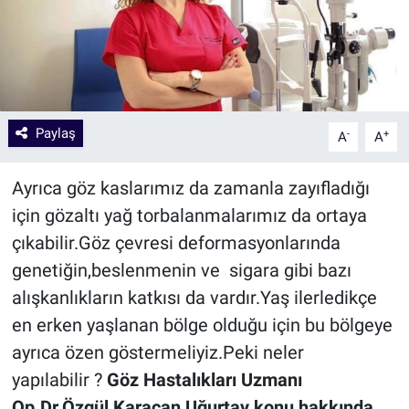
Paylaş
-
+
A
A
Ayrıca göz kaslarımız da zamanla zayıfladığı
için gözaltı yağ torbalanmalarımız da ortaya
çıkabilir.Göz çevresi deformasyonlarında
genetiğin,beslenmenin ve sigara gibi bazı
alışkanlıkların katkısı da vardır.Yaş ilerledikçe
en erken yaşlanan bölge olduğu için bu bölgeye
ayrıca özen göstermeliyiz.Peki neler
yapılabilir ?
Göz Hastalıkları Uzmanı
Op.Dr.Özgül Karacan Uğurtay konu hakkında