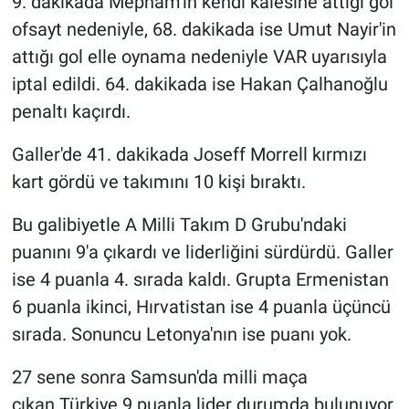
9. dakikada Mepham'ın kendi kalesine attığı gol
ofsayt nedeniyle, 68. dakikada ise Umut Nayir'in
attığı gol elle oynama nedeniyle VAR uyarısıyla
iptal edildi. 64. dakikada ise Hakan Çalhanoğlu
penaltı kaçırdı.
Galler'de 41. dakikada Joseff Morrell kırmızı
kart gördü ve takımını 10 kişi bıraktı.
Bu galibiyetle A Milli Takım D Grubu'ndaki
puanını 9'a çıkardı ve liderliğini sürdürdü. Galler
ise 4 puanla 4. sırada kaldı. Grupta Ermenistan
6 puanla ikinci, Hırvatistan ise 4 puanla üçüncü
sırada. Sonuncu Letonya'nın ise puanı yok.
27 sene sonra Samsun'da milli maça
çıkan Türkiye 9 puanla lider durumda bulunuyor.