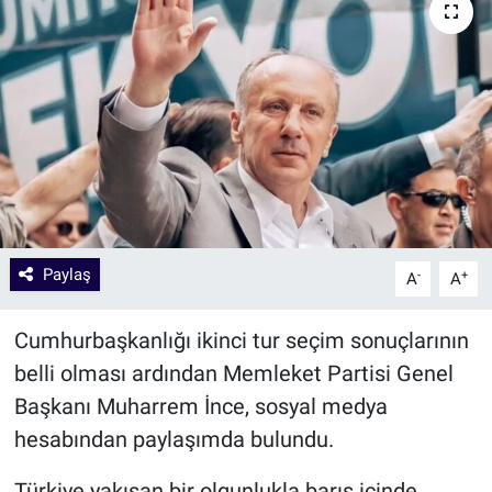
Paylaş
-
+
A
A
Cumhurbaşkanlığı ikinci tur seçim sonuçlarının
belli olması ardından Memleket Partisi Genel
Başkanı Muharrem İnce, sosyal medya
hesabından paylaşımda bulundu.
Türkiye yakışan bir olgunlukla barış içinde