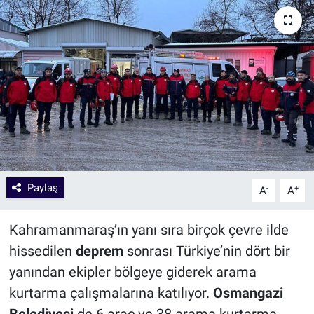
Paylaş
-
+
A
A
Kahramanmaraş’ın yanı sıra birçok çevre ilde
hissedilen
deprem
sonrası Türkiye’nin dört bir
yanından ekipler bölgeye giderek arama
kurtarma çalışmalarına katılıyor.
Osmangazi
Belediyesi
de 6 araç ve 38 arama kurtarma