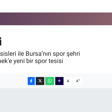
i
sleri ile Bursa’nın spor şehri
k’e yeni bir spor tesisi
-
+
A
A