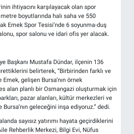
nin ihtiyacını karşılayacak olan spor
1 metre boyutlarında halı saha ve 550
acak Emek Spor Tesisi’nde 6 soyunma-duş
salonu, spor salonu ve idari ofis yer alacak.
e Başkanı Mustafa Dündar, ilçenin 136
tiklerini belirterek, “Birbirinden farklı ve
rle Emek, gelişen Bursa’nın örnek
fes alan planlı bir Osmangazi oluşturmak için
arkları, pazar alanları, kültür merkezleri ve
Bursa’nın geleceğini inşa ediyoruz.” dedi.
anda sayısız yatırımı hayata geçirdiklerini
le Rehberlik Merkezi, Bilgi Evi, Nüfus