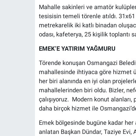
Mahalle sakinleri ve amatör kulüpleri
tesisisin temeli törenle atıldı. 31x6
metrekarelik iki katlı binadan oluş
odası, kafeterya, 25 kişilik toplantı 
EMEK’E YATIRIM YAĞMURU
Törende konuşan Osmangazi Belediy
mahallesinde ihtiyaca göre hizmet üret
her biri alanında en iyi olan projele
mahallelerinden biri oldu. Bizler, ne
çalışıyoruz. Modern konut alanları, p
daha birçok hizmet ile Osmangazi’de 
Emek bölgesinde bugüne kadar her al
anlatan Başkan Dündar, Taziye Evi, Ai