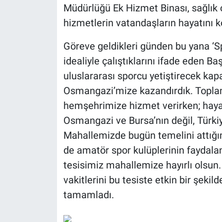
Müdürlüğü Ek Hizmet Binası, sağlık oc
hizmetlerin vatandaşların hayatını ko
Göreve geldikleri günden bu yana ‘Spo
idealiyle çalıştıklarını ifade eden B
uluslararası sporcu yetiştirecek kapa
Osmangazi’mize kazandırdık. Toplamd
hemşehrimize hizmet verirken; hayat
Osmangazi ve Bursa’nın değil, Türk
Mahallemizde bugün temelini attığı
de amatör spor kulüplerinin faydalan
tesisimiz mahallemize hayırlı olsun.
vakitlerini bu tesiste etkin bir şekild
tamamladı.