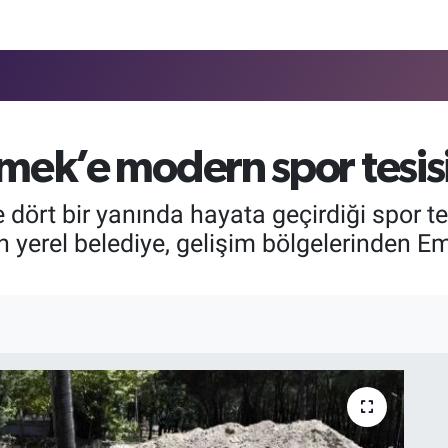
ek’e modern spor tesis
ört bir yanında hayata geçirdiği spor tesi
yerel belediye, gelişim bölgelerinden Eme