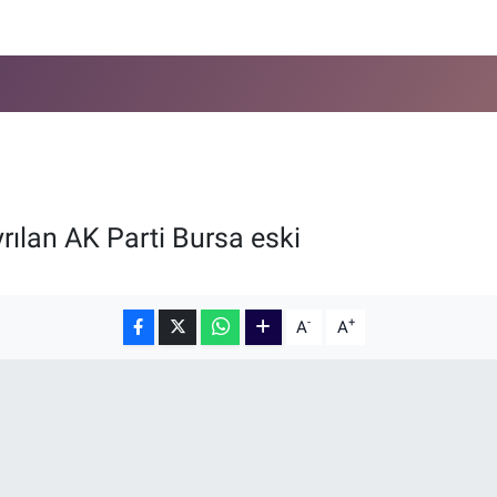
rılan AK Parti Bursa eski
-
+
A
A