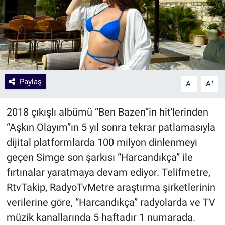
Paylaş
-
+
A
A
2018 çıkışlı albümü “Ben Bazen”in hit'lerinden
“Aşkın Olayım”ın 5 yıl sonra tekrar patlamasıyla
dijital platformlarda 100 milyon dinlenmeyi
geçen Simge son şarkısı “Harcandıkça” ile
fırtınalar yaratmaya devam ediyor. Telifmetre,
RtvTakip, RadyoTvMetre araştırma şirketlerinin
verilerine göre, “Harcandıkça” radyolarda ve TV
müzik kanallarında 5 haftadır 1 numarada.