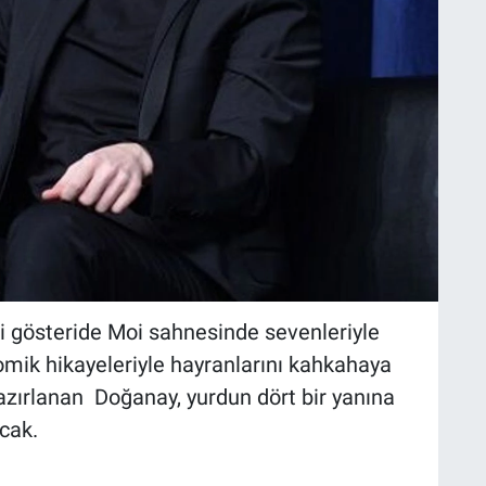
ği gösteride Moi sahnesinde sevenleriyle
omik hikayeleriyle hayranlarını kahkahaya
zırlanan Doğanay, yurdun dört bir yanına
cak.