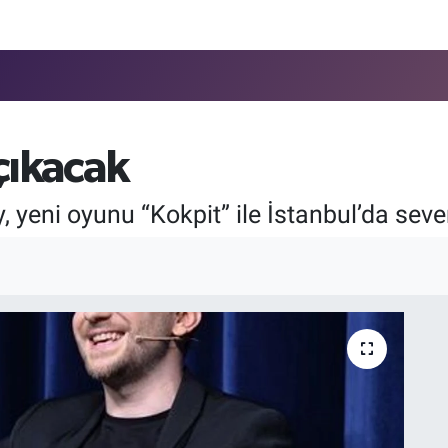
çıkacak
ni oyunu “Kokpit” ile İstanbul’da sevenl