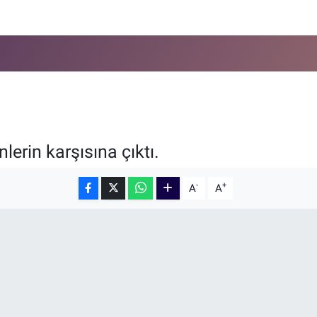
erin karşısına çıktı.
-
+
A
A