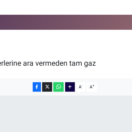
serlerine ara vermeden tam gaz
-
+
A
A