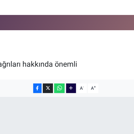
ğrıları hakkında önemli
-
+
A
A