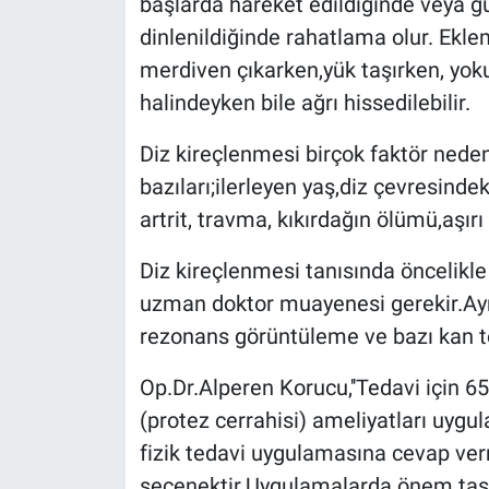
başlarda hareket edildiğinde veya g
dinlenildiğinde rahatlama olur. Ekle
merdiven çıkarken,yük taşırken, yoku
halindeyken bile ağrı hissedilebilir.
Diz kireçlenmesi birçok faktör neden
bazıları;ilerleyen yaş,diz çevresinde
artrit, travma, kıkırdağın ölümü,aşırı 
Diz kireçlenmesi tanısında öncelikle
uzman doktor muayenesi gerekir.Ayr
rezonans görüntüleme ve bazı kan tet
Op.Dr.Alperen Korucu,''Tedavi için 65
(protez cerrahisi) ameliyatları uygula
fizik tedavi uygulamasına cevap verm
seçenektir.Uygulamalarda önem taşıy