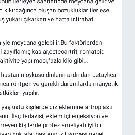
ünün ilerleyen saatlerinde meydana gelir ve
m kıkırdağında oluşan bozukluklar ilerlese
ş yukarı çıkarken ve hatta istirahat
iyle meydana gelebilir.Bu faktörlerden
ki zayıflamış kaslar,osteoartrit, romatoid
aktivite yapılması,fazla kilo gibi...
 hastanın öyküsü dinlenir ardından detaylıca
ıca röntgen ve gerekli durumlarda manyetik
kikleri yapılır.
 yaş üstü kişilerde diz eklemine artroplasti
nır. İlaç tedavisi, eklem içi enjeksiyon ve
eyen kişilerde protez ameliyatı iyi bir
an noktalar;hastanın kilosu,yaşı,genel