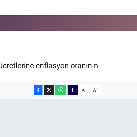
cretlerine enflasyon oranının
-
+
A
A