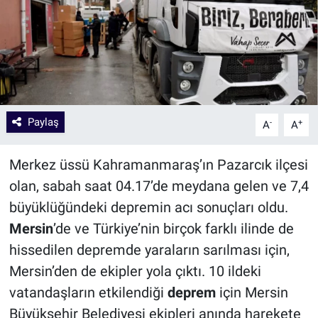
Paylaş
-
+
A
A
Merkez üssü Kahramanmaraş’ın Pazarcık ilçesi
olan, sabah saat 04.17’de meydana gelen ve 7,4
büyüklüğündeki depremin acı sonuçları oldu.
Mersin
’de ve Türkiye’nin birçok farklı ilinde de
hissedilen depremde yaraların sarılması için,
Mersin’den de ekipler yola çıktı. 10 ildeki
vatandaşların etkilendiği
deprem
için Mersin
Büyükşehir Belediyesi ekipleri anında harekete